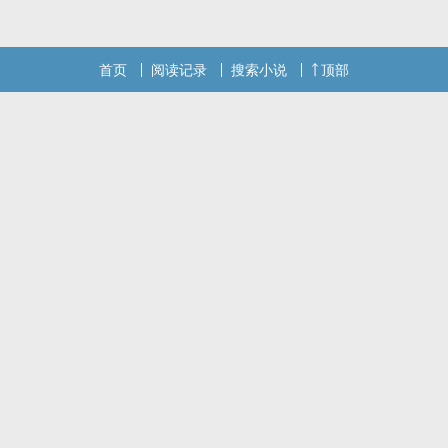
话请不要忘记向您QQ群和微博里的朋友推荐哦！
首页
阅读记录
搜索小说
顶部