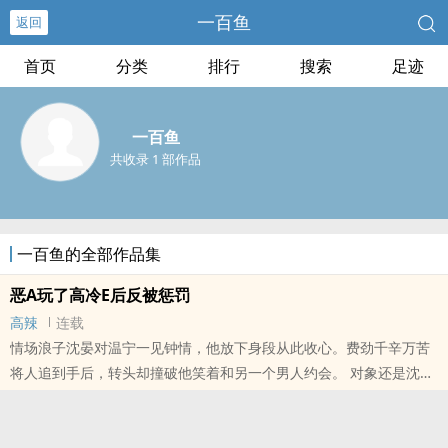
一百鱼
返回
首页
分类
排行
搜索
足迹
一百鱼
共收录 1 部作品
一百鱼的全部作品集
恶A玩了高冷E后反被惩罚
高辣
连载
情场浪子沈晏对温宁一见钟情，他放下身段从此收心。费劲千辛万苦
将人追到手后，转头却撞破他笑着和另一个男人约会。 对象还是沈晏
恨了十年的死对头。 车窗降下，两车相距不过半米。 商时凛侧着头，
手肘随意搭..
本站提示：各位书友要是觉得《恶A玩了高冷E后反被惩罚》还不错的