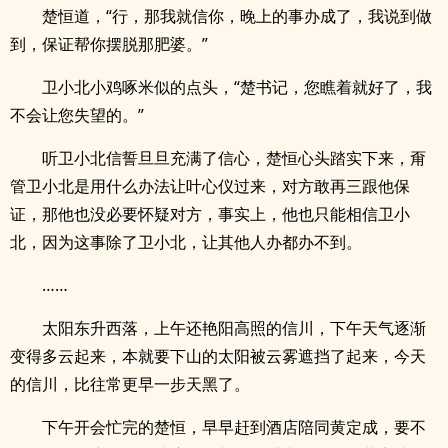
楚恒道，“行，那我就信你，晚上的事办成了，我说到做
到，保证帮你摆脱那肥婆。”
卫小北小鸡啄米似的点头，“楚书记，您瞧着就好了，我
不会让您失望的。”
听卫小北信誓旦旦充满了信心，楚恒心头踏实下来，甭
管卫小北是用什么办法让叶心仪过来，对方敢再三跟他保
证，那他也没必要怀疑对方，事实上，他也只能相信卫小
北，因为这事除了卫小北，让其他人办都办不到。
……
太阳东升西落，上午还艳阳高照的信川，下午天气逐渐
变得多云起来，本就要下山的太阳被云雾遮挡了起来，今天
的信川，比往常更早一步天黑了。
下午开会忙完的楚恒，早早赶到酒店陪同黄定成，要不