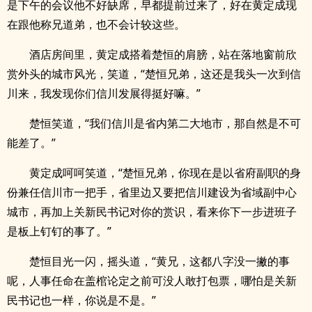
是下午的会议他不好缺席，早都提前过来了，好在黄定成现
在跟他称兄道弟，也不会计较这些。
酒店房间里，黄定成搭着楚恒的肩膀，站在落地窗前欣
赏外头的城市风光，笑道，“楚恒兄弟，这还是我头一次到信
川来，我发现你们信川发展得挺好嘛。”
楚恒笑道，“我们信川是省内第二大地市，那自然是不可
能差了。”
黄定成呵呵笑道，“楚恒兄弟，你现在是以省府副职的身
份兼任信川市一把手，省里边又要把信川建设为省域副中心
城市，再加上关新民书记对你的赏识，看来你下一步进班子
是板上钉钉的事了。”
楚恒目光一闪，摇头道，“黄兄，这都八字没一撇的事
呢，人事任命在盖棺论定之前可没人敢打包票，哪怕是关新
民书记也一样，你说是不是。”