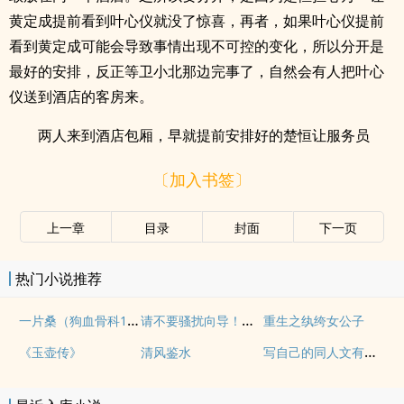
黄定成提前看到叶心仪就没了惊喜，再者，如果叶心仪提前
看到黄定成可能会导致事情出现不可控的变化，所以分开是
最好的安排，反正等卫小北那边完事了，自然会有人把叶心
仪送到酒店的客房来。
两人来到酒店包厢，早就提前安排好的楚恒让服务员
〔加入书签〕
上一章
目录
封面
下一页
热门小说推荐
一片桑（狗血骨科1v1）
请不要骚扰向导！（哨向NPH）
重生之纨绔女公子
写自己的同人文有什么问题！
《玉壶传》
清风鉴水