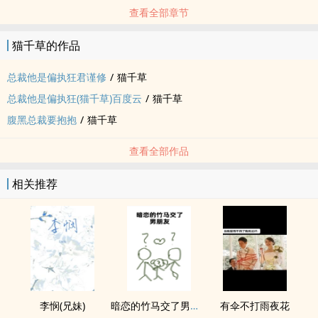
查看全部章节
猫千草的作品
总裁他是偏执狂君谨修
/
猫千草
总裁他是偏执狂(猫千草)百度云
/
猫千草
腹黑总裁要抱抱
/
猫千草
查看全部作品
相关推荐
李悯(兄妹)
暗恋的竹马交了男朋友（bg，弯掰直，1v2）
有伞不打雨夜花