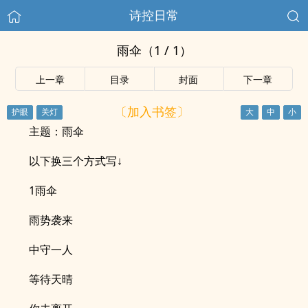
诗控日常
雨伞（1 / 1）
上一章
目录
封面
下一章
〔加入书签〕
主题：雨伞
以下换三个方式写↓
1雨伞
雨势袭来
中守一人
等待天晴