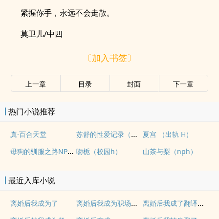
紧握你手，永远不会走散。
莫卫儿/中四
〔加入书签〕
上一章
目录
封面
下一章
热门小说推荐
苏舒的性爱记录（高H）
真·百合天堂
夏宫 （出轨 H）
母狗的驯服之路NP（强制爱）
吻栀（校园h）
山茶与梨（nph）
最近入库小说
离婚后我成为职场掌权人
离婚后我成了翻译官最新章节更新时间
离婚后我成为了