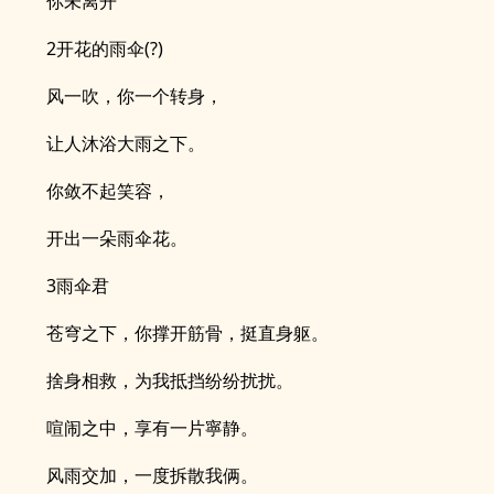
你未离开
2开花的雨伞(?)
风一吹，你一个转身，
让人沐浴大雨之下。
你敛不起笑容，
开出一朵雨伞花。
3雨伞君
苍穹之下，你撑开筋骨，挺直身躯。
捨身相救，为我抵挡纷纷扰扰。
喧闹之中，享有一片寧静。
风雨交加，一度拆散我俩。