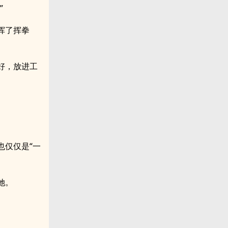
”
挥了挥拳
好，放进工
也仅仅是“一
她。