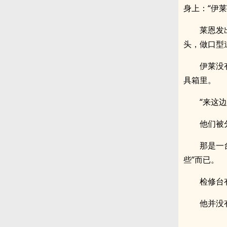
身上：“伊
莱恩发
头，做口型
伊莱没
具箱里。
“来这
他们被
那是一
些”而已。
检修台
他并没