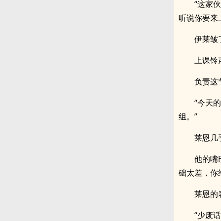
“这家
听说你要来
伊莱皱
上课铃
负责这
“今天
组。”
莱恩几
他的嘴
础太差，你
莱恩的
“少废