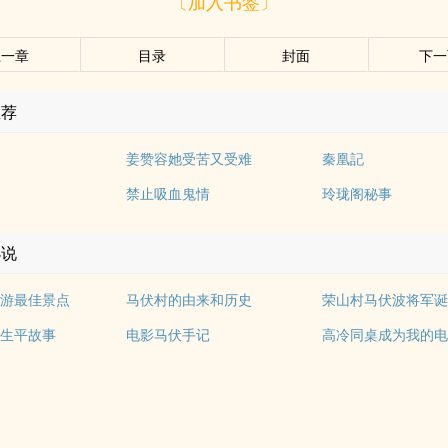
〔加入书签〕
上一章
目录
封面
下一
推荐
姜赞容她受苦又受难
秦凰記
禁止吸血鬼情
玲珑阁秘事
小说
游最佳景点
马伏村的由来和历史
荣山村马伏波将军
生平故事
电影马伏手记