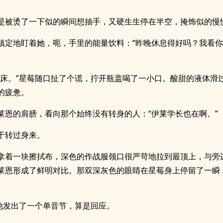
是被烫了一下似的瞬间想抽手，又硬生生停在半空，掩饰似的慢
镇定地盯着她，呃，手里的能量饮料：“昨晚休息得好吗？我看
认床。”星莓随口扯了个谎，拧开瓶盖喝了一小口。酸甜的液体滑
的疲惫。
莱恩的肩膀，看向那个始终没有转身的人：“伊莱学长也在啊。”
于转过身来。
拿着一块擦拭布，深色的作战服领口很严苛地拉到最顶上，与旁
莱恩形成了鲜明对比。那双深灰色的眼睛在星莓身上停留了一瞬
”他发出了一个单音节，算是回应。