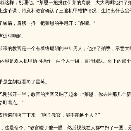
伙就这样，别理他。”莱恩一把揽住伊莱的肩膀，大大咧咧地拍了拍
上这节课，特意和教官确认了三遍机甲维护情况，生怕出什么岔
了皱眉，肩膀一抖，把莱恩的手甩开：“多嘴。”
声适时响起。
节课的教官是一个有着络腮胡的中年男人，他拍了拍手，示意大
的内容是双人机甲协同操作。两个人一组，自行组队。剩下的那
乎是立刻就看向了星莓。
巴刚张开一半，教官的声音又响了起来：“莱恩，你去带那几个
给盯着点。”
表情瞬间垮了下来：“啊？教官，能不能换个人？”
话，这是命令。”教官瞪了他一眼，然后视线在人群中扫了一圈，