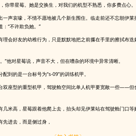
莱，你带星莓。她是交换生，对我们的机型不熟悉，你多费点心。
出一声哀嚎，不情不愿地被几个新生围住。临走前还不忘朝伊莱
道：“不许欺负她。”
有理会好友的幼稚行为，只是默默地把之前攥在手里的擦拭布迭
边。”他对星莓说，声音不大，但在嘈杂的环境中异常清晰。
分配到的是一台标号为“s-09”的训练机甲。
台双座型的重型机甲，驾驶舱空间比单人机甲要宽敞一些——但
有几米高，星莓跟着他爬上去，抬头却见伊莱站在驾驶舱门口等
有先进去，而是侧过身，