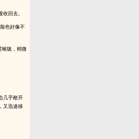
慢收回去。
你脸色好像不
过喉咙，稍微
边几乎敞开
，又迅速移