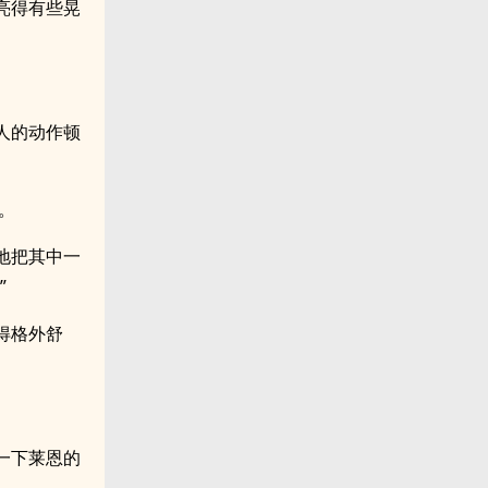
亮得有些晃
人的动作顿
。
地把其中一
”
得格外舒
一下莱恩的