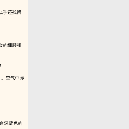
似乎还残留
女的细腰和
！
甲。空气中弥
台深蓝色的