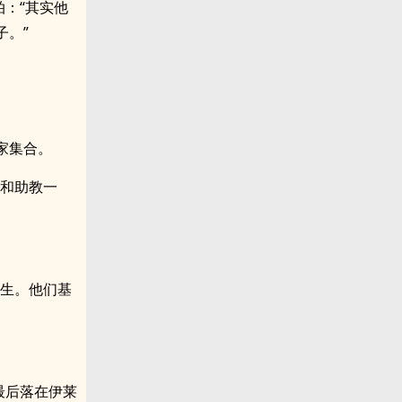
：“其实他
子。”
家集合。
个和助教一
新生。他们基
最后落在伊莱