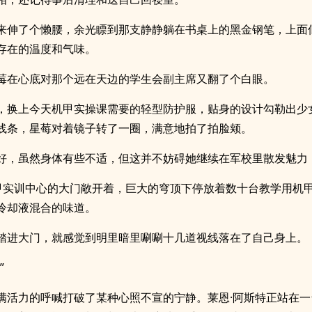
来伸了个懒腰，余光瞟到那支静静躺在书桌上的黑金钢笔，上面
存在的温度和气味。
莓在心底对那个远在天边的学生会副主席又翻了个白眼。
，换上今天机甲实操课需要的轻型防护服，贴身的设计勾勒出少
线条，星莓对着镜子转了一圈，满意地拍了拍脸颊。
好，虽然身体有些不适，但这并不妨碍她继续在军校里散发魅力
甲实训中心的大门敞开着，巨大的穹顶下停放着数十台教学用机
冷却液混合的味道。
踏进大门，就感觉到明里暗里唰唰十几道视线落在了自己身上。
”
满活力的呼喊打破了某种心照不宣的宁静。莱恩·阿斯特正站在一