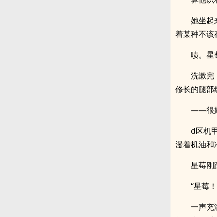
她坐起
着某种不该
啧。星
洗漱完
修长的腿部
——很
d区机
漫着机油和
星莓刚
“星莓！
一声充