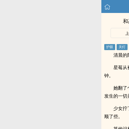
和
清晨的
星莓从
钟。
她翻了
发生的一切
少女拧
顺了些。
算他识