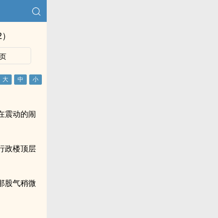
2）
页
在震动的闹
行政楼顶层
那股气稍微