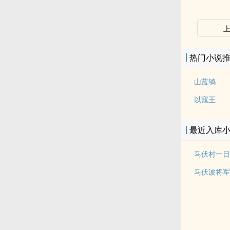
热门小说
山蓝鸲
以寇王
最近入库
马伏村一日
马伏波将军