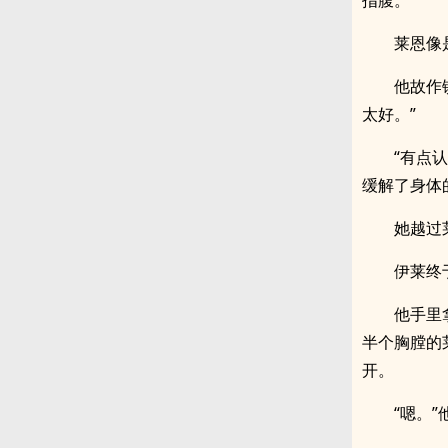
指腹。
莱恩像
他故作
太好。”
“有点
缓解了身体
她越过
伊莱终
他手里
半个胸膛的
开。
“嗯。