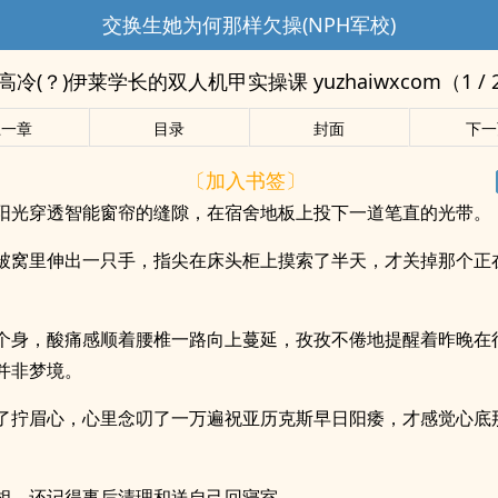
交换生她为何那样欠操(NPH军校)
高冷(？)伊莱学长的双人机甲实操课 yuzhaiwxcom（1 / 
上一章
目录
封面
下一
〔加入书签〕
阳光穿透智能窗帘的缝隙，在宿舍地板上投下一道笔直的光带。
被窝里伸出一只手，指尖在床头柜上摸索了半天，才关掉那个正
个身，酸痛感顺着腰椎一路向上蔓延，孜孜不倦地提醒着昨晚在
并非梦境。
了拧眉心，心里念叨了一万遍祝亚历克斯早日阳痿，才感觉心底
相，还记得事后清理和送自己回寝室。