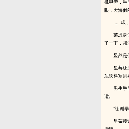
机甲旁，手
眼，大海似
……哦
莱恩身
了一下，却
显然是
星莓还
瓶饮料塞到
男生手
适。
“谢谢学
星莓接