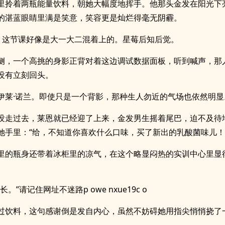
里拎着两瓶能量饮料，朝她大幅度地挥手。他那头金发在阳光下
的湛蓝眼睛里满是笑意，笑容更是灿烂得毫无阴霾。
，这节课好像是大一大二混着上的。星莓后知后觉。
侧，一个高挑的身影正背对着这边调试数据面板，听到喊声，那
没有立刻回头。
伊莱·诺兰。即使只是一个背影，那种生人勿近的气场也依然明显
没走过去，莱恩就已经迎了上来，金发男生摇着尾巴，迫不及待
她手里：“给，不知道你喜欢什么口味，买了新出的乳酸菌味儿！
里的瓶身还带着冰柜里的凉气，在这个略显闷热的实训中心里显
长。”请记住网址不迷路p owe nxue19c o
过饮料，这句感谢倒是发自内心，虽然不妨碍她用指尖悄悄挠了