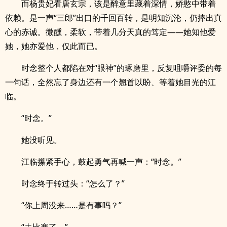
而杨贵妃看唐玄宗，该是醉意里藏着深情，娇憨中带着
依赖。是一声“三郎”出口的千回百转，是明知沉沦，仍捧出真
心的赤诚。微醺，柔软，带着几分天真的笃定——她知他爱
她，她亦爱他，仅此而已。
时念整个人都陷在对“眼神”的琢磨里，反复咀嚼评委的每
一句话，全然忘了身边还有一个翘首以盼、等着她目光的江
临。
“时念。”
她没听见。
江临攥紧手心，鼓起勇气再喊一声：“时念。”
时念终于转过头：“怎么了？”
“你上周没来……是有事吗？”