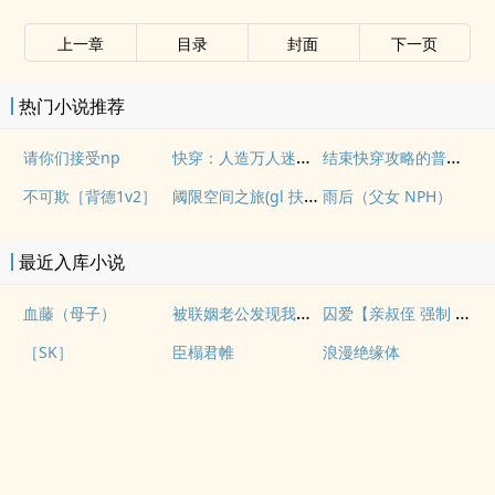
上一章
目录
封面
下一页
热门小说推荐
快穿：人造万人迷NPH
结束快穿攻略的普女回到现实后
请你们接受np
阈限空间之旅(gl 扶她)
不可欺［背德1v2］
雨后（父女 NPH）
最近入库小说
被联姻老公发现我写po文后
囚爱【亲叔侄 强制 1v1 H】
血藤（母子）
［SK］
臣榻君帷
浪漫绝缘体