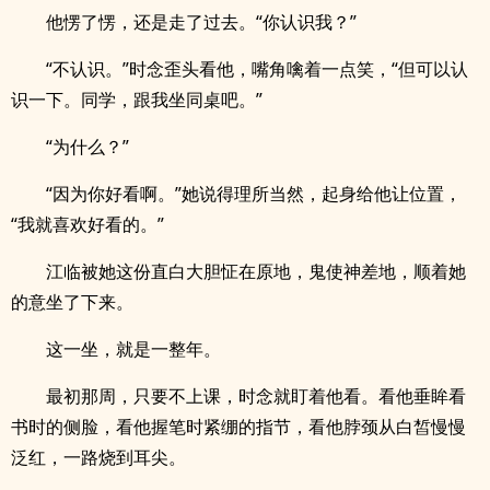
他愣了愣，还是走了过去。“你认识我？”
“不认识。”时念歪头看他，嘴角噙着一点笑，“但可以认
识一下。同学，跟我坐同桌吧。”
“为什么？”
“因为你好看啊。”她说得理所当然，起身给他让位置，
“我就喜欢好看的。”
江临被她这份直白大胆怔在原地，鬼使神差地，顺着她
的意坐了下来。
这一坐，就是一整年。
最初那周，只要不上课，时念就盯着他看。看他垂眸看
书时的侧脸，看他握笔时紧绷的指节，看他脖颈从白皙慢慢
泛红，一路烧到耳尖。