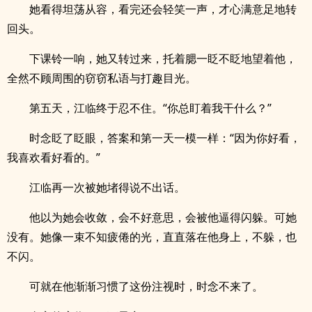
她看得坦荡从容，看完还会轻笑一声，才心满意足地转
回头。
下课铃一响，她又转过来，托着腮一眨不眨地望着他，
全然不顾周围的窃窃私语与打趣目光。
第五天，江临终于忍不住。“你总盯着我干什么？”
时念眨了眨眼，答案和第一天一模一样：“因为你好看，
我喜欢看好看的。”
江临再一次被她堵得说不出话。
他以为她会收敛，会不好意思，会被他逼得闪躲。可她
没有。她像一束不知疲倦的光，直直落在他身上，不躲，也
不闪。
可就在他渐渐习惯了这份注视时，时念不来了。