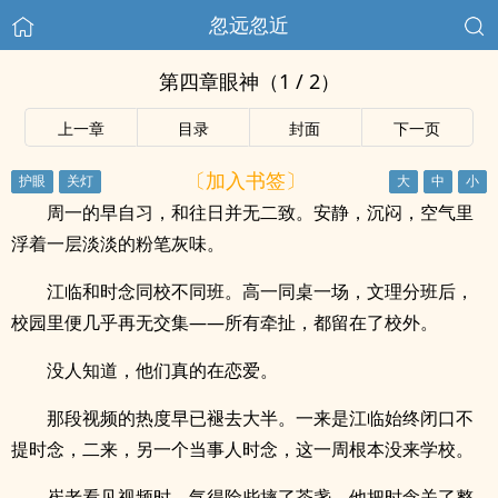
忽远忽近
第四章眼神（1 / 2）
上一章
目录
封面
下一页
〔加入书签〕
周一的早自习，和往日并无二致。安静，沉闷，空气里
浮着一层淡淡的粉笔灰味。
江临和时念同校不同班。高一同桌一场，文理分班后，
校园里便几乎再无交集——所有牵扯，都留在了校外。
没人知道，他们真的在恋爱。
那段视频的热度早已褪去大半。一来是江临始终闭口不
提时念，二来，另一个当事人时念，这一周根本没来学校。
崔老看见视频时，气得险些摔了茶盏。他把时念关了整