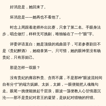
好消息是，她回来了。
坏消息是——她再也不看他了。
时念上周跟着老师外出比赛，只拿了第二名。手眼身法
步，唱念做打，样样无可挑剔，唯独输在了一个“眼”字。
评委评语直白：她是顶级的戏曲苗子，可若参赛剧目不
是《贵妃醉酒》，她稳拿第一。只可惜，她的眼神里没有杨
贵妃，只有苏妲己。
那是怎样一双眼？
没有贵妃的雍容矜贵、含而不露，不是那种“眼波流转间
自有分寸”的端方妩媚。太妖，太媚，一眼便能把人魂魄勾
走。眼尾一挑便能掀起千层浪，眼波一荡便教人心甘情愿沉
沦——那不是贵妃对君王的凝望，是妖妃对猎物的狩猎。