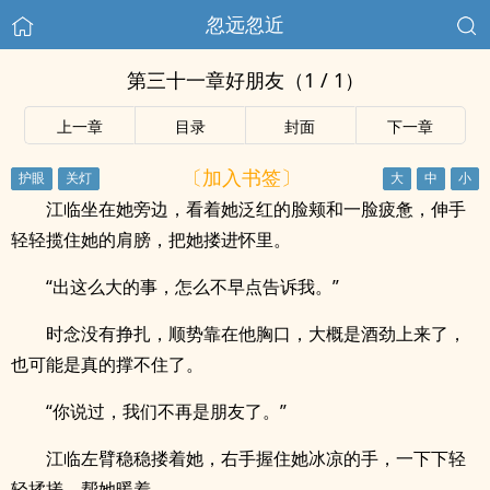
忽远忽近
第三十一章好朋友（1 / 1）
上一章
目录
封面
下一章
〔加入书签〕
江临坐在她旁边，看着她泛红的脸颊和一脸疲惫，伸手
轻轻揽住她的肩膀，把她搂进怀里。
“出这么大的事，怎么不早点告诉我。”
时念没有挣扎，顺势靠在他胸口，大概是酒劲上来了，
也可能是真的撑不住了。
“你说过，我们不再是朋友了。”
江临左臂稳稳搂着她，右手握住她冰凉的手，一下下轻
轻揉搓，帮她暖着。