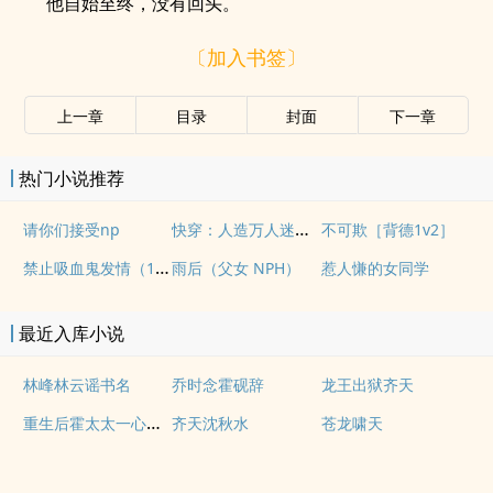
他自始至终，没有回头。
〔加入书签〕
上一章
目录
封面
下一章
热门小说推荐
快穿：人造万人迷NPH
请你们接受np
不可欺［背德1v2］
禁止吸血鬼发情（1v1姐狗高H）
雨后（父女 NPH）
惹人慊的女同学
最近入库小说
林峰林云谣书名
乔时念霍砚辞
龙王出狱齐天
重生后霍太太一心求离婚
齐天沈秋水
苍龙啸天