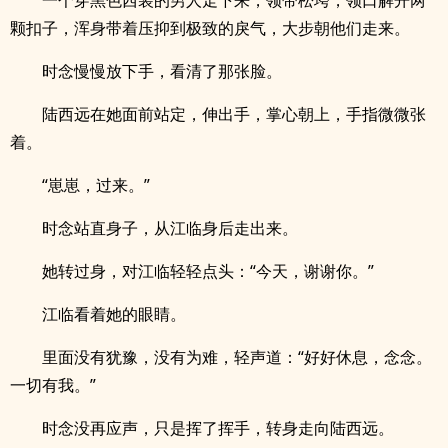
一个穿黑色西装的男人走下来，领带松垮，领口解开两
颗扣子，浑身带着压抑到极致的戾气，大步朝他们走来。
时念慢慢放下手，看清了那张脸。
陆西远在她面前站定，伸出手，掌心朝上，手指微微张
着。
“崽崽，过来。”
时念站直身子，从江临身后走出来。
她转过身，对江临轻轻点头：“今天，谢谢你。”
江临看着她的眼睛。
里面没有犹豫，没有为难，轻声道：“好好休息，念念。
一切有我。”
时念没再应声，只是挥了挥手，转身走向陆西远。