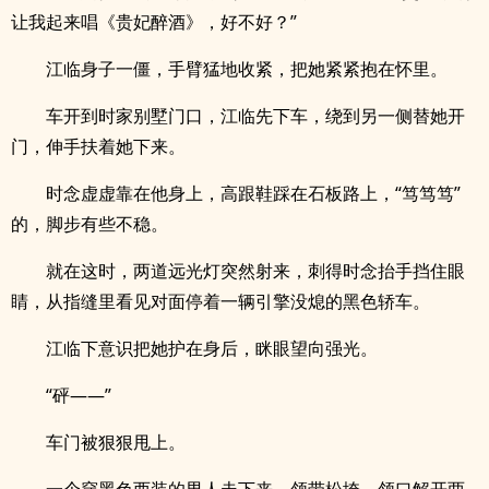
让我起来唱《贵妃醉酒》，好不好？”
江临身子一僵，手臂猛地收紧，把她紧紧抱在怀里。
车开到时家别墅门口，江临先下车，绕到另一侧替她开
门，伸手扶着她下来。
时念虚虚靠在他身上，高跟鞋踩在石板路上，“笃笃笃”
的，脚步有些不稳。
就在这时，两道远光灯突然射来，刺得时念抬手挡住眼
睛，从指缝里看见对面停着一辆引擎没熄的黑色轿车。
江临下意识把她护在身后，眯眼望向强光。
“砰——”
车门被狠狠甩上。