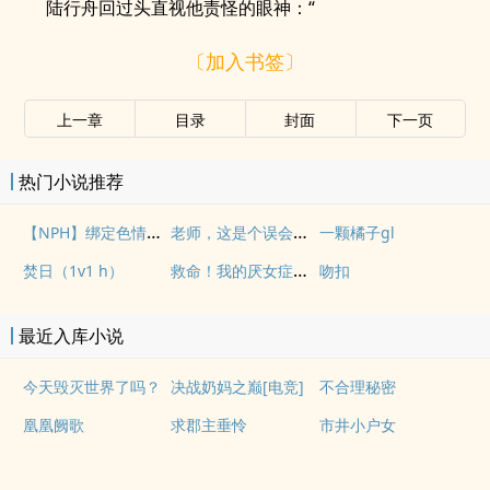
陆行舟回过头直视他责怪的眼神：“
〔加入书签〕
上一章
目录
封面
下一页
热门小说推荐
【NPH】绑定色情系统？我吗？
老师，这是个误会（gl，纯百）
一颗橘子gl
救命！我的厌女症总裁不仅碰瓷还装秒(1v1 调教高h)
焚日（1v1 h）
吻扣
最近入库小说
今天毁灭世界了吗？
决战奶妈之巅[电竞]
不合理秘密
凰凰阙歌
求郡主垂怜
市井小户女