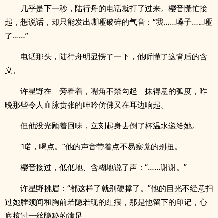
几乎是下一秒，陆行舟的电话就打了过来。樱音慌忙接
起，想说话，却只能发出嘶哑破碎的气音：“我……嗓子……哑
了……”
电话那头，陆行舟明显愣了一下，他听懂了这背后的含
义。
许星野在一旁看着，嘴角不禁勾起一抹得意的弧度，昨
晚那些令人血脉贲张的呻吟仿佛又在耳边响起。
但他没光顾着回味，立刻起身去倒了杯温水递给她。
“喏，喝点。”他的声音带着点不易察觉的别扭。
樱音接过，低低地、含糊地说了声：“……谢谢。”
许星野挑眉：“都这样了就别硬撑了。”他的目光不经意扫
过她脖颈间和胸前若隐若现的红痕，那是他留下的印记，心
底掠过一丝隐秘的满足。