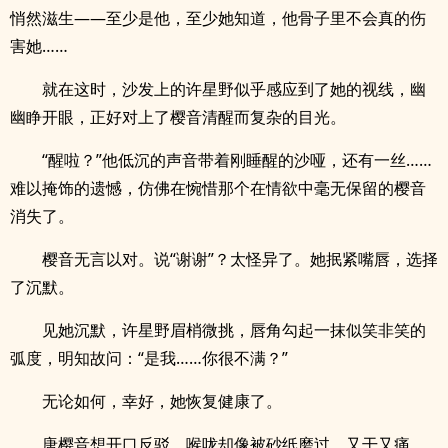
悄然滋生——至少是他，至少她知道，他骨子里不会真的伤
害她……
就在这时，沙发上的许星野似乎感应到了她的视线，幽
幽睁开眼，正好对上了樱音清醒而复杂的目光。
“醒啦？”他低沉的声音带着刚睡醒的沙哑，还有一丝……
难以掩饰的遗憾，仿佛在惋惜那个在情欲中毫无保留的樱音
消失了。
樱音无言以对。说“谢谢”？太怪异了。她抿紧嘴唇，选择
了沉默。
见她沉默，许星野眉梢微挑，唇角勾起一抹似笑非笑的
弧度，明知故问：“是我……你很不满？”
无论如何，幸好，她恢复健康了。
唐樱音想开口反驳，喉咙却像被砂纸磨过，又干又痛，