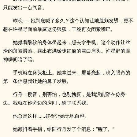
只能发出一点气音。
昨晚……她到底喊了多久？这个认知让她脸颊发烫，更不
想在许星野面前暴露这份狼狈，干脆再次闭紧嘴巴。
她撑着酸软的身体坐起来，想去拿手机。这个动作让丝
滑的薄被滑落，露出布满暧昧红痕的雪白肩头。许星野的眼
神瞬间暗了暗。
手机就在床头柜上。她拿过来，屏幕亮起，映入眼帘的
第一条信息就让她的鼻子发酸。
行舟：樱音，别害怕，也别愧疚，是我没能陪在你身
边。我就在你旁边的房间，醒了联系我。
他总是这样……好得让她无地自容。
她颤抖着手指，给陆行舟发了个消息：“醒了。”