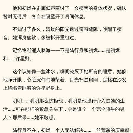
他和初燃在走廊低声商讨了一会樱音的身体状况，确认
暂时无碍后，各自在隔壁开了房间休息。
不知过了多久，清晨的阳光透过窗帘缝隙，唤醒了樱
音。她浑身酸软，像被拆开重组过。
记忆逐渐涌入脑海——不是陆行舟和初燃……是初燃
和……许星野。
这个认知像一盆冰水，瞬间浇灭了她所有的睡意。她倏
地睁开眼，心脏沉甸甸地坠着。目光扫过房间，定格在沙发
上蜷缩着睡着的许星野身上。
明明……明明那么抗拒他，明明是他强行介入过她的生
活……可在那样的紧急关头下，会是谁？一个完全陌生的男
人？那后果……她不敢想。
陆行舟不在，初燃一个人无法解决……一丝荒谬的庆幸感