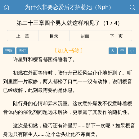
为什么非要恋爱后才招惹她（Nph）
第二十三章四个男人就这样相见了（1 / 4）
上一章
目录
封面
下一页
〔加入书签〕
许星野和樱音都困得睡着了。
初燃在外面等待时，陆行舟已经风尘仆仆地赶到了。听
到里面一片寂静，两人都松了口气——没有动静，说明樱音
已经缓解，此刻最需要的是休息。
陆行舟的心情却异常沉重。这次意外爆发不仅意味着樱
音体内的催化剂问题远未解决，更暴露了其发作的随机性。
这次是初燃，碰巧还有许星野……那下一次呢？如果樱音
身边只有陌生人……这个念头让他不寒而栗。