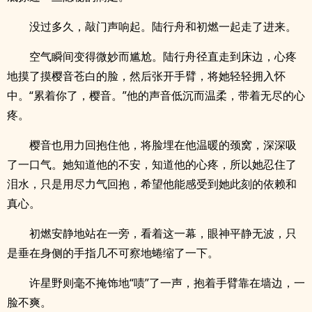
没过多久，敲门声响起。陆行舟和初燃一起走了进来。
空气瞬间变得微妙而尴尬。陆行舟径直走到床边，心疼
地摸了摸樱音苍白的脸，然后张开手臂，将她轻轻拥入怀
中。“累着你了，樱音。”他的声音低沉而温柔，带着无尽的心
疼。
樱音也用力回抱住他，将脸埋在他温暖的颈窝，深深吸
了一口气。她知道他的不安，知道他的心疼，所以她忍住了
泪水，只是用尽力气回抱，希望他能感受到她此刻的依赖和
真心。
初燃安静地站在一旁，看着这一幕，眼神平静无波，只
是垂在身侧的手指几不可察地蜷缩了一下。
许星野则毫不掩饰地“啧”了一声，抱着手臂靠在墙边，一
脸不爽。